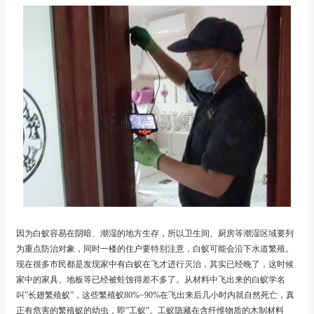
因为白蚁容易在阴暗、潮湿的地方生存，所以卫生间、厨房等潮湿区域要列
为重点防治对象，同时一楼的住户要特别注意，白蚁可能会沿下水道繁殖。
现在很多市民都是发现家中有白蚁在飞才进行灭治，其实已经晚了，这时候
家中的家具、地板等已经被蛀蚀得差不多了。从材料中飞出来的白蚁学名
叫”长翅繁殖蚁”，这些繁殖蚁80%~90%在飞出来后几小时内就自然死亡，真
正有危害的繁殖蚁的幼虫，即”工蚁”。工蚁隐藏在含纤维物质的木制材料