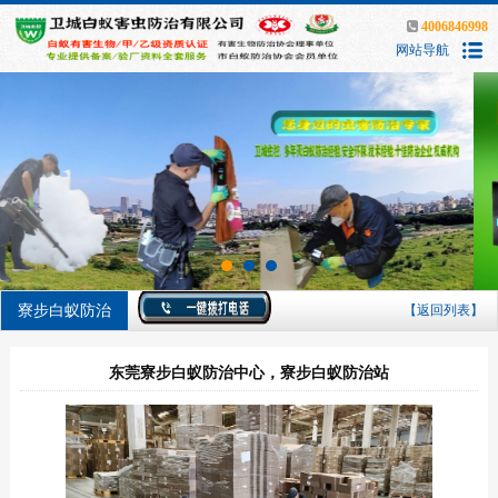
4006846998
网站导航
寮步白蚁防治
【返回列表】
东莞寮步白蚁防治中心，寮步白蚁防治站