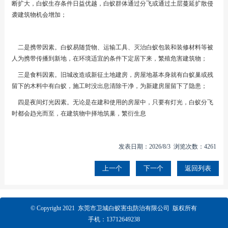
断扩大，白蚁生存条件日益优越，白蚁群体通过分飞或通过土层蔓延扩散侵
袭建筑物机会增加；
二是携带因素。白蚁易随货物、运输工具、灭治白蚁包装和装修材料等被
人为携带传播到新地，在环境适宜的条件下定居下来，繁殖危害建筑物；
三是食料因素。旧城改造或新征土地建房，房屋地基本身就有白蚁巢或残
留下的木料中有白蚁，施工时没出息清除干净，为新建房屋留下了隐患；
四是夜间灯光因素。无论是在建和使用的房屋中，只要有灯光，白蚁分飞
时都会趋光而至，在建筑物中择地筑巢，繁衍生息
发表日期：2026/8/3 浏览次数：4261
上一个
下一个
返回列表
© Copyright 2021 东莞市卫城白蚁害虫防治有限公司 版权所有
手机：13712649238