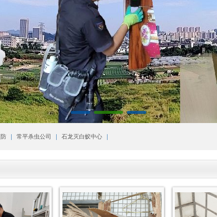
|
|
|
预防
常平杀虫公司
石龙灭白蚁中心