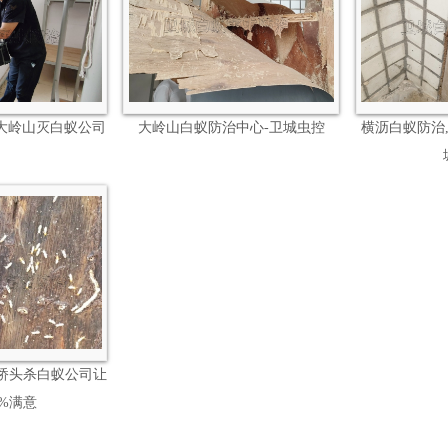
大岭山灭白蚁公司
大岭山白蚁防治中心-卫城虫控
横沥白蚁防治
桥头杀白蚁公司让
0%满意