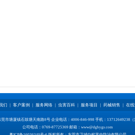
我们
|
客户案例
|
服务网络
|
虫害百科
|
服务项目
|
药械销售
|
在线
莞市塘厦镇石鼓塘天南路8号 企业电话：4006-846-998 手机：13712649238
公司电话：0769-87725369 邮箱：www@dgbygs.com
粤ICP备16036340号-6
版权所有：东莞市卫城白蚁害虫防治有限公司