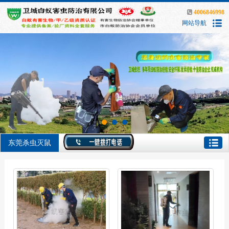
4006846998
网站导航
东莞杀虫灭鼠