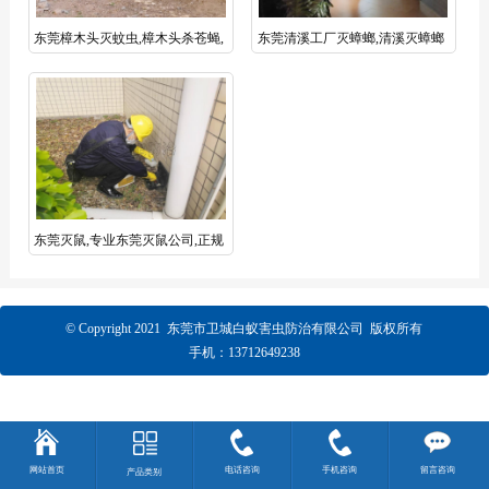
东莞樟木头灭蚊虫,樟木头杀苍蝇,
东莞清溪工厂灭蟑螂,清溪灭蟑螂
【资质认证】樟木头除四害
公司,专业清溪除四害灭除更彻底
东莞灭鼠,专业东莞灭鼠公司,正规
工厂灭鼠站
© Copyright 2021 东莞市卫城白蚁害虫防治有限公司 版权所有
手机：13712649238
网站首页
电话咨询
手机咨询
留言咨询
产品类别