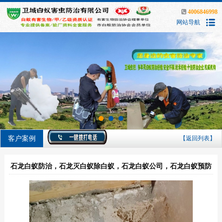
4006846998
网站导航
客户案例
【返回列表】
石龙白蚁防治，石龙灭白蚁除白蚁，石龙白蚁公司，石龙白蚁预防