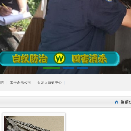
|
|
|
预防
常平杀虫公司
石龙灭白蚁中心
当前