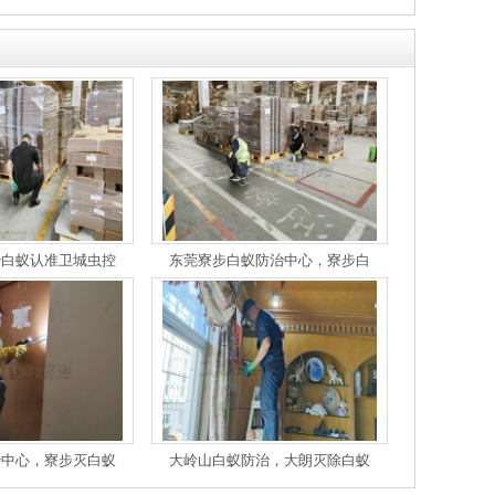
治白蚁认准卫城虫控
东莞寮步白蚁防治中心，寮步白
治中心，寮步灭白蚁
大岭山白蚁防治，大朗灭除白蚁