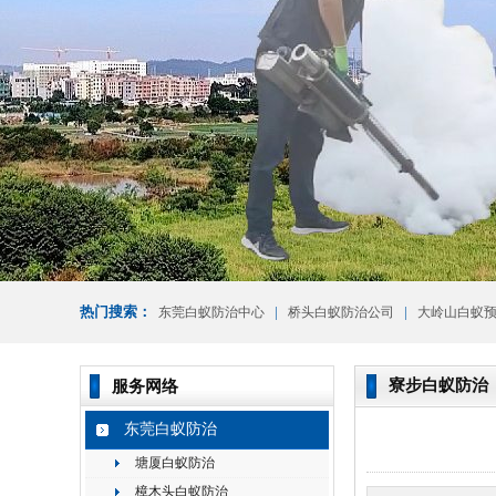
热门搜索：
|
|
东莞白蚁防治中心
桥头白蚁防治公司
大岭山白蚁
寮步白蚁防治
服务网络
东莞白蚁防治
塘厦白蚁防治
樟木头白蚁防治