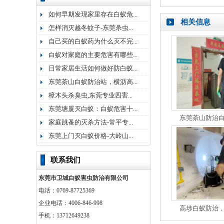
如何早期发现家里存在白蚁危...
相关信息
怎样消灭越冬蚊子-东莞杀虫...
自己买的白蚁药为什么灭不完...
白蚁对家庭的主要危害有哪些...
日常家居生活如何做好防白蚁...
东莞茶山白蚁防治站，横沥高...
樟木头杀臭虫,东莞专业四害...
东莞塘厦灭白蚁：白蚁危害十...
东莞茶山防治
家庭跳蚤的灭杀方法-常平专...
东莞上门灭白蚁价格-大岭山...
联系我们
东莞市卫城白蚁害虫防治有限公司
电话：0769-87725369
企业电话：4006-846-998
高埗白蚁防治
手机：13712649238