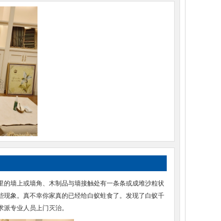
里的墙上或墙角、木制品与墙接触处有一条条或成堆沙粒状
些现象。真不幸你家真的已经给白蚁蛀食了。发现了白蚁千
求派专业人员上门灭治。