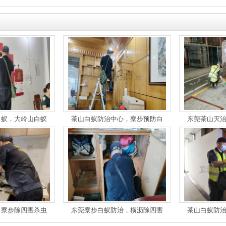
白蚁，大岭山白蚁
茶山白蚁防治中心，寮步预防白
东莞茶山灭
，寮步除四害杀虫
东莞寮步白蚁防治，横沥除四害
茶山白蚁防