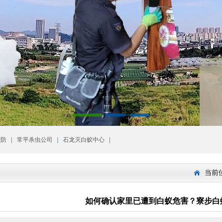
|
|
|
预防
常平杀虫公司
石龙灭白蚁中心
当前
如何确认家里已遭到白蚁危害？寮步白